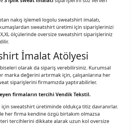
de
3 iplik sweat imalatı
siparişlerini söz verilen
ptan nakış işlemeli logolu sweatshirt imalatı,
r kumaşlardan sweatshirt üretimi için siparişlerinizi
,X,XL ölçülerinde oversize sweatshirt siparişleriniz
ilir.
shirt İmalat Atölyesi
iseleri olarak da sipariş verebilirsiniz. Kurumsal
er marka değerini artırmak için, çalışanlarına her
at siparişlerini firmamızda yaptırabilirler.
eyen firmaların tercihi Vendik Tekstil.
çin sweatshirt üretiminde oldukça titiz davranırlar.
nde her firma kendine özgü birtakım olmazsa
şteri tercihlerini dikkate alarak uzun kol oversize