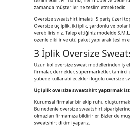
teslim edilir. Firmamız, her model ve beden
zamanda müşterilerine teslim etmektedir.
Oversize sweatshirt imalatı, Sipariş üzeri to
Oversize üç iplik, iki iplik, şardonlu ve pola
verebilirisiniz. Talep ettiğiniz modelde S,M,L
özenle dikilir ve ütü paket yapılarak teslim ed
3 İplik Oversize Sweat
Uzun kol oversize sweat modellerinden iş elb
firmalar, dernekler, süpermarketler, tamircil
şubede kullanabilecekleri logolu oversize swe
Üç iplik oversize sweatshirt yaptırmak ist
Kurumsal firmalar bir ekip ruhu oluşturmak i
Bu nedenle oversize sweatshirt siparişleri
olmazları firmamıza bildirirler. Bizler de mü
sweatshirt dikimi yaparız.