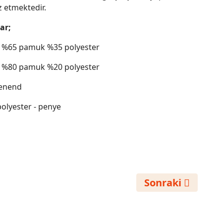
 etmektedir.
ar;
gr %65 pamuk %35 polyester
gr %80 pamuk %20 polyester
penend
olyester - penye
t Yaka Sweatshirt İmalatı
Sonraki Makale:
Sonraki