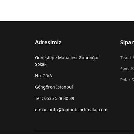
Adresimiz
Sipar
Güneştepe Mahallesi Gündoğar
Tişört 
Sokak
Sweats
No: 25/A
Polar S
Göngören İstanbul
Tel : 0535 528 30 39
e-mail: info@toptantisortimalat.com