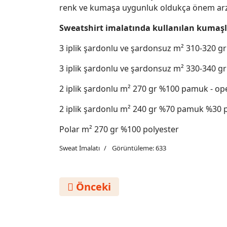
renk ve kumaşa uygunluk oldukça önem arz
Sweatshirt imalatında kullanılan kumaşl
3 iplik şardonlu ve şardonsuz m² 310-320 
3 iplik şardonlu ve şardonsuz m² 330-340 
2 iplik şardonlu m² 270 gr %100 pamuk - o
2 iplik şardonlu m² 240 gr %70 pamuk %30 p
Polar m² 270 gr %100 polyester
Sweat İmalatı
Görüntüleme: 633
Önceki Makale: İki İplik Bisikle
Önceki